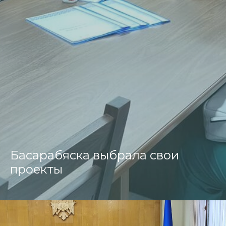
Басарабяска выбрала свои
проекты