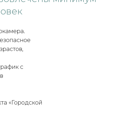
ловек
окамера.
безопасное
зрастов,
график с
в
кта «Городской