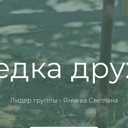
едка др
Лидер группы - Янчева Светлана