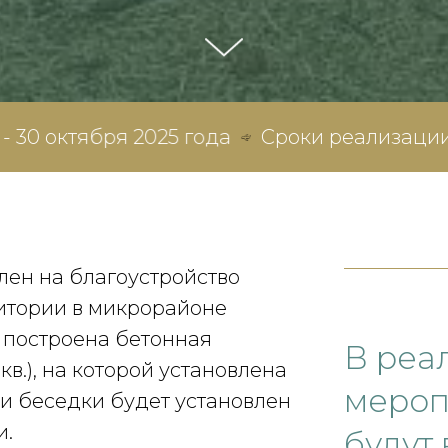
я 2025 года
Сроки реализации проекта - 2
лен на благоустройство
итории в микрорайоне
т построена бетонная
В реа
кв.), на которой установлена
мероп
ри беседки будет установлен
и.
будут