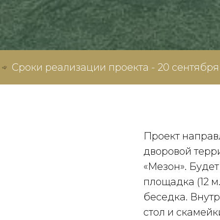
лизации проекта - 20 сентября - 30 октябр
Проект направ
дворовой терр
«Мезон». Буде
площадка (12 м.
беседка. Внут
стол и скамейк